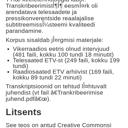
Transkribeerimistأ¶أ¶ eesmأ¤rk oli
arendatava telesaadete ja
pressikonverentside reaalajalise
subtitreemissأ¼steemi kvaliteedi
parandamine.
Korpus sisaldab jأ¤rgmisi materjale:
Vikerraadios eetris olnud intervjuud
(481 faili, kokku 100 tundi 18 minutit)
Telesaated ETV-st (249 faili, kokku 199
tundi)
Raadiosaated ETV arhiivist (169 faili,
kokku 89 tundi 22 minuti)
Transkriptsioonid on tehtud lأ¤htuvalt
juhendist (vt fail â€‍Trankribeerimise
juhend.pdfâ€œ).
Litsents
See teos on antud Creative Commonsi