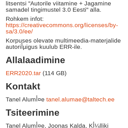
litsentsi "Autorile viitamine + Jagamine
samadel tingimustel 3.0 Eesti" alla.
Rohkem infot:
https://creativecommons.org/licenses/by-
sa/3.0/ee/
Korpuses olevate multimeedia-materjalide
autoriأµigus kuulub ERR-ile.
Allalaadimine
ERR2020.tar
(114 GB)
Kontakt
Tanel Alumأ¤e
tanel.alumae@taltech.ee
Tsiteerimine
Tanel Alumأ¤e, Joonas Kalda, Kأ¼lliki