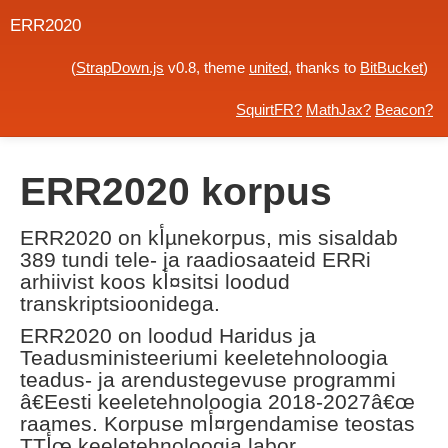
ERR2020
(
StrapDown.js
v0.8, theme
united
, thanks to
BitBucket
)
SquirtFR?
MathJax?
Beacon?
ERR2020 korpus
ERR2020 on kأµnekorpus, mis sisaldab
389 tundi tele- ja raadiosaateid ERRi
arhiivist koos kأ¤sitsi loodud
transkriptsioonidega.
ERR2020 on loodud Haridus ja
Teadusministeeriumi keeletehnoloogia
teadus- ja arendustegevuse programmi
â€‍Eesti keeletehnoloogia 2018-2027â€œ
raames. Korpuse mأ¤rgendamise teostas
TTأœ keeletehnoloogia labor.