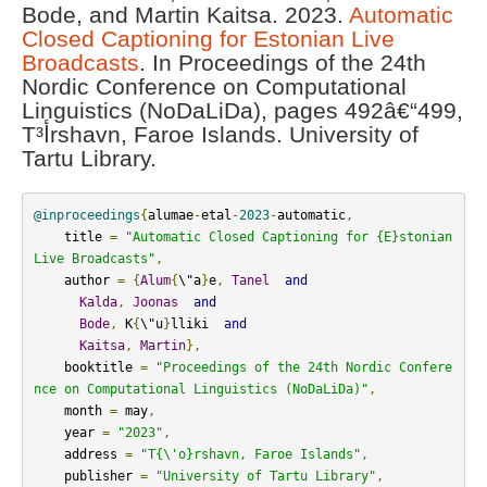
Bode, and Martin Kaitsa. 2023.
Automatic
Closed Captioning for Estonian Live
Broadcasts
. In Proceedings of the 24th
Nordic Conference on Computational
Linguistics (NoDaLiDa), pages 492â€“499,
Tأ³rshavn, Faroe Islands. University of
Tartu Library.
@inproceedings
{
alumae
-
etal
-
2023
-
automatic
,
    title 
=
"Automatic Closed Captioning for {E}stonian 
Live Broadcasts"
,
    author 
=
{
Alum
{
\"a
}
e
,
Tanel
and
Kalda
,
Joonas
and
Bode
,
 K
{
\"u
}
lliki  
and
Kaitsa
,
Martin
},
    booktitle 
=
"Proceedings of the 24th Nordic Confere
nce on Computational Linguistics (NoDaLiDa)"
,
    month 
=
 may
,
    year 
=
"2023"
,
    address 
=
"T{\'o}rshavn, Faroe Islands"
,
    publisher 
=
"University of Tartu Library"
,